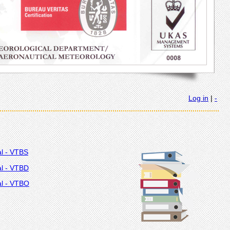
Log in
|
-
al - VTBS
al - VTBD
al - VTBO