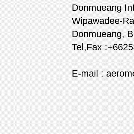
Donmueang Inte
Wipawadee-Ran
Donmueang, Ba
Tel,Fax :+662
E-mail : aero