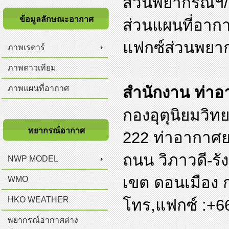
ส่วนพยากรณ์ฯ/
ข้อมูลลักษณะอากาศ
ส่วนแผนที่อาก
แฟกซ์ส่วนพยาก
ภาพเรดาร์
ภาพดาวเทียม
ภาพแผนที่อากาศ
สำนักงาน ท่า
กองอุตุนิยมวิท
พยากรณ์อากาศ
222 ท่าอากาศ
ถนน วิภาวดี-รั
NWP MODEL
เขต ดอนเมือง 
WMO
HKO WEATHER
โทร,แฟกซ์ :+6
พยากรณ์อากาศต่าง