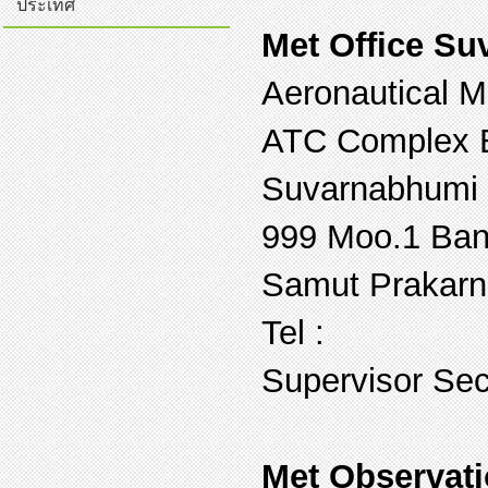
ประเทศ
Met Office Su
Aeronautical M
ATC Complex B
Suvarnabhumi I
999 Moo.1 Ban
Samut Prakarn
Tel :
Supervisor Sec
Met Observat